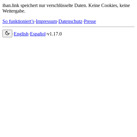
iban.link speichert nur verschlüsselte Daten. Keine Cookies, keine
Weitergabe.
So funktioniert’s
·
Impressum
·
Datenschutz
·
Presse
·
English
·
Español
·
v1.17.0