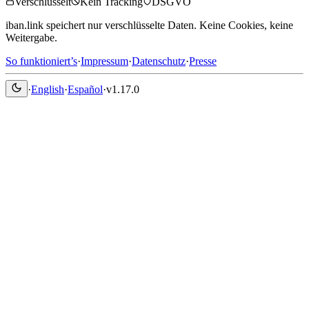
Verschlüsselt
Kein Tracking
DSGVO
iban.link speichert nur verschlüsselte Daten. Keine Cookies, keine
Weitergabe.
So funktioniert’s
·
Impressum
·
Datenschutz
·
Presse
·
English
·
Español
·
v1.17.0